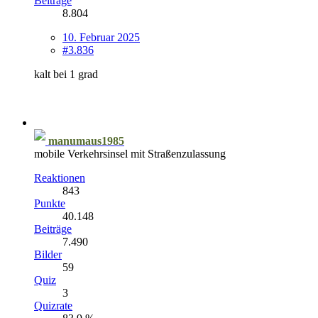
Beiträge
8.804
10. Februar 2025
#3.836
kalt bei 1 grad
manumaus1985
mobile Verkehrsinsel mit Straßenzulassung
Reaktionen
843
Punkte
40.148
Beiträge
7.490
Bilder
59
Quiz
3
Quizrate