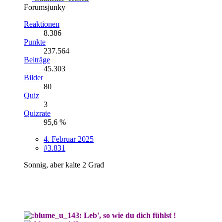
Forumsjunky
Reaktionen
8.386
Punkte
237.564
Beiträge
45.303
Bilder
80
Quiz
3
Quizrate
95,6 %
4. Februar 2025
#3.831
Sonnig, aber kalte 2 Grad
Leb', so wie du dich fühlst !