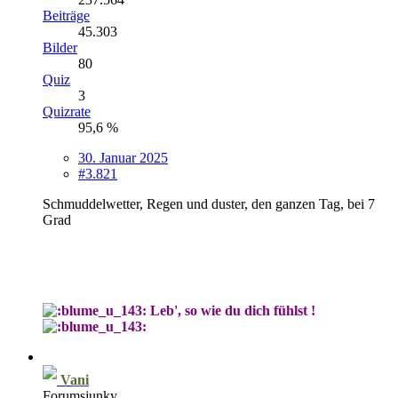
Beiträge
45.303
Bilder
80
Quiz
3
Quizrate
95,6 %
30. Januar 2025
#3.821
Schmuddelwetter, Regen und duster, den ganzen Tag, bei 7
Grad
Leb', so wie du dich fühlst !
Vani
Forumsjunky