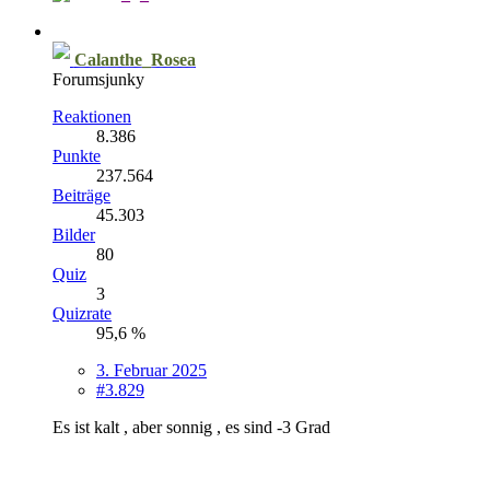
Calanthe_Rosea
Forumsjunky
Reaktionen
8.386
Punkte
237.564
Beiträge
45.303
Bilder
80
Quiz
3
Quizrate
95,6 %
3. Februar 2025
#3.829
Es ist kalt , aber sonnig , es sind -3 Grad