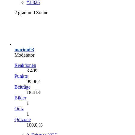
#3.825
2 grad und Sonne
marion03
Moderator
Reaktionen
3.409
Punkte
99.962
Beiträge
18.413
Bilder
1
Quiz
1
Quizrate
100,0 %