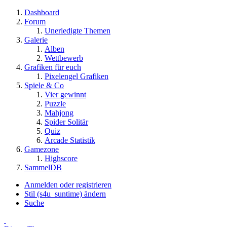
Dashboard
Forum
Unerledigte Themen
Galerie
Alben
Wettbewerb
Grafiken für euch
Pixelengel Grafiken
Spiele & Co
Vier gewinnt
Puzzle
Mahjong
Spider Solitär
Quiz
Arcade Statistik
Gamezone
Highscore
SammelDB
Anmelden oder registrieren
Stil (s4u_suntime) ändern
Suche