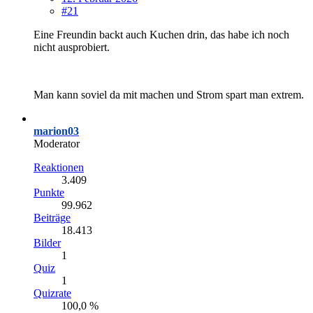
#21
Eine Freundin backt auch Kuchen drin, das habe ich noch
nicht ausprobiert.
Man kann soviel da mit machen und Strom spart man extrem.
marion03
Moderator
Reaktionen
3.409
Punkte
99.962
Beiträge
18.413
Bilder
1
Quiz
1
Quizrate
100,0 %