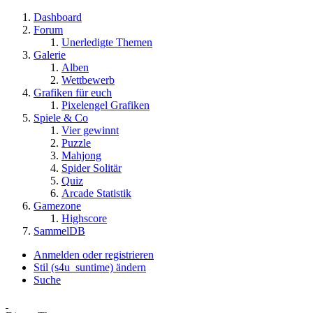
Dashboard
Forum
Unerledigte Themen
Galerie
Alben
Wettbewerb
Grafiken für euch
Pixelengel Grafiken
Spiele & Co
Vier gewinnt
Puzzle
Mahjong
Spider Solitär
Quiz
Arcade Statistik
Gamezone
Highscore
SammelDB
Anmelden oder registrieren
Stil (s4u_suntime) ändern
Suche