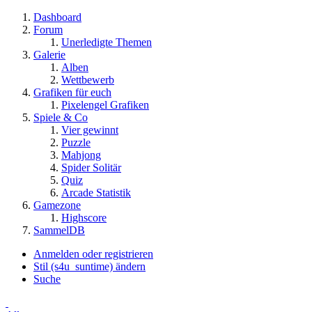
Dashboard
Forum
Unerledigte Themen
Galerie
Alben
Wettbewerb
Grafiken für euch
Pixelengel Grafiken
Spiele & Co
Vier gewinnt
Puzzle
Mahjong
Spider Solitär
Quiz
Arcade Statistik
Gamezone
Highscore
SammelDB
Anmelden oder registrieren
Stil (s4u_suntime) ändern
Suche