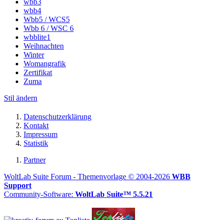
wbb3
wbb4
Wbb5 / WCS5
Wbb 6 / WSC 6
wbblite1
Weihnachten
Winter
Womangrafik
Zertifikat
Zuma
Stil ändern
Datenschutzerklärung
Kontakt
Impressum
Statistik
Partner
WoltLab Suite Forum - Themenvorlage © 2004-2026
WBB
Support
Community-Software:
WoltLab Suite™ 5.5.21