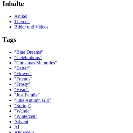
Inhalte
Artikel
Themen
Bilder und Videos
Tags
"Blue Dreams"
"Celebrations"
"Christmas Memories"
"Easter"
"Flower"
"Friends"
"Frosty"
"Heart"
"Just Family"
"little Autumn Girl"
"Spring"
"Wanda"
"Winterzeit"
Advent
AI
Allgemein