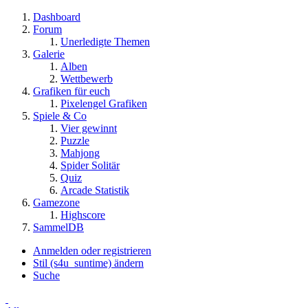
Dashboard
Forum
Unerledigte Themen
Galerie
Alben
Wettbewerb
Grafiken für euch
Pixelengel Grafiken
Spiele & Co
Vier gewinnt
Puzzle
Mahjong
Spider Solitär
Quiz
Arcade Statistik
Gamezone
Highscore
SammelDB
Anmelden oder registrieren
Stil (s4u_suntime) ändern
Suche