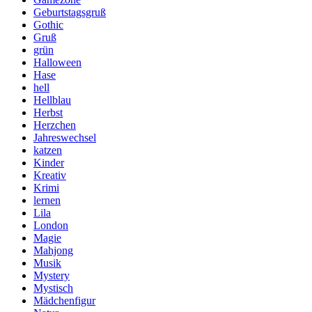
Geburtstagsgruß
Gothic
Gruß
grün
Halloween
Hase
hell
Hellblau
Herbst
Herzchen
Jahreswechsel
katzen
Kinder
Kreativ
Krimi
lernen
Lila
London
Magie
Mahjong
Musik
Mystery
Mystisch
Mädchenfigur