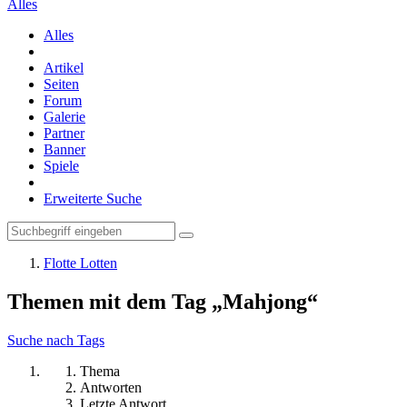
Alles
Alles
Artikel
Seiten
Forum
Galerie
Partner
Banner
Spiele
Erweiterte Suche
Flotte Lotten
Themen mit dem Tag „Mahjong“
Suche nach Tags
Thema
Antworten
Letzte Antwort