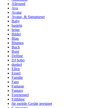
Allround
Ava
Avatar
Avatar- & Signaturset
Baby
basteln
beige
Bilder
Blau
Blumen
Buch
Bunt
Delfine
DJ bobo
dunkel
Elfen
Engel
Familie
Fans
Fantasie
Fantasy
Forenengel
Frühling
für mobile Geräte geeignet
Gamezone