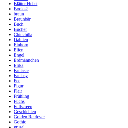
Blätter Hebst
Books2
braun
Braunbär
Buch
Bücher
Chinchilla
Dahlien
Einhorn
Elfen
Engel
Erdmännchen
Erika
Fantasie
Fantasy
Fee
Figur
Flair
Frühling
Fuchs
Fullscreen
Geschichten
Golden Retriever
Gothic
grusel