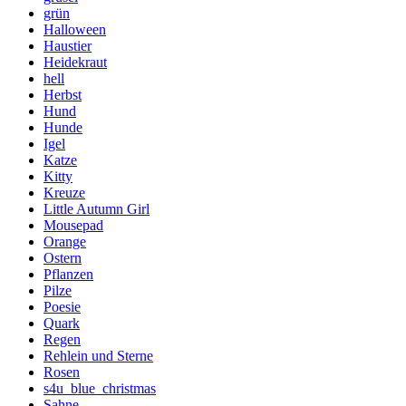
grün
Halloween
Haustier
Heidekraut
hell
Herbst
Hund
Hunde
Igel
Katze
Kitty
Kreuze
Little Autumn Girl
Mousepad
Orange
Ostern
Pflanzen
Pilze
Poesie
Quark
Regen
Rehlein und Sterne
Rosen
s4u_blue_christmas
Sahne