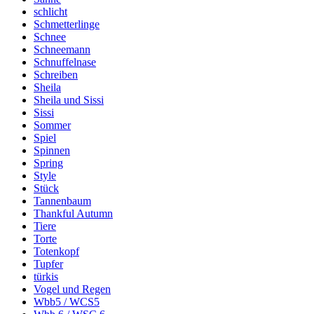
schlicht
Schmetterlinge
Schnee
Schneemann
Schnuffelnase
Schreiben
Sheila
Sheila und Sissi
Sissi
Sommer
Spiel
Spinnen
Spring
Style
Stück
Tannenbaum
Thankful Autumn
Tiere
Torte
Totenkopf
Tupfer
türkis
Vogel und Regen
Wbb5 / WCS5