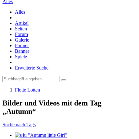
Alles
Alles
Artikel
Seiten
Forum
Galerie
Partner
Banner
Spiele
Erweiterte Suche
Flotte Lotten
Bilder und Videos mit dem Tag
„Autumn“
Suche nach Tags