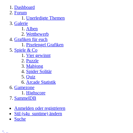
Dashboard
Forum
Unerledigte Themen
Galerie
Alben
Wettbewerb
Grafiken für euch
Pixelengel Grafiken
Spiele & Co
Vier gewinnt
Puzzle
Mahjong
Spider Solitär
Quiz
Arcade Statistik
Gamezone
Highscore
SammelDB
Anmelden oder registrieren
Stil (s4u_suntime) ändern
Suche